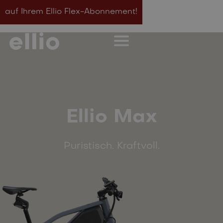
auf Ihrem Ellio Flex-Abonnement!
Ellio Max
Puristisch. Kraftvoll.