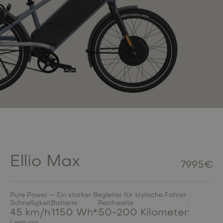
Ellio Max
7995€
Pure Power — Ein starker Begleiter für stylische Fahrer.
Schnelligkeit
Batterie
Reichweite
45 km/h
1150 Wh*
50-200 Kilometer
Leistung