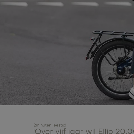
2
minuten leestijd
'Over vijf jaar wil Ellio 20