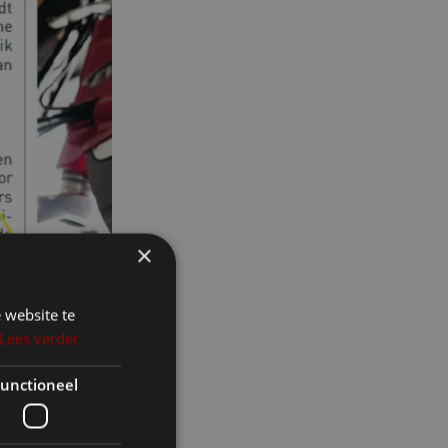
×
 website te
Lees verder
unctioneel