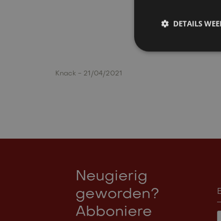
DETAILS WE
Knack
- 21/04/2021
Neugierig
geworden?
Abboniere