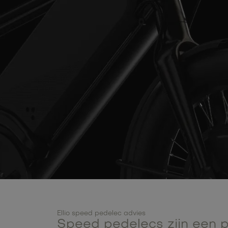
Ellio speed pedelec advies
Speed pedelecs zijn een po