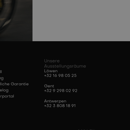
Unsere
Ausstellungsräume
Löwen
l
+32 16 98 05 25
ng
liche Garantie
Gent
elog
+32 9 298 02 92
rportal
Antwerpen
+32 3 808 18 91