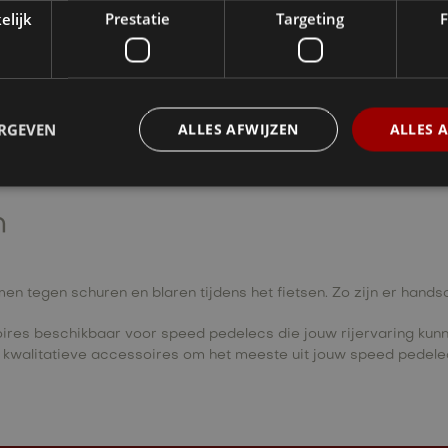
elijk
Prestatie
Targeting
F
lijk verbeteren. Er zijn verschillende soorten beschikbaar, zoals
ERGEVEN
ALLES AFWIJZEN
ALLES 
pedelec te beschermen tegen diefstal. Voorbeelden van soorten sl
n
tegen schuren en blaren tijdens het fietsen. Zo zijn er hands
ssoires beschikbaar voor speed pedelecs die jouw rijervaring ku
in kwalitatieve accessoires om het meeste uit jouw speed pedelec