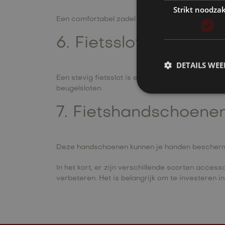
Strikt noodzak
Een comfortabel zadel kan je rijervaring aanzien
6. Fietssloten
DETAILS WE
Een stevig fietsslot is essentieel om uw speed 
beugelsloten.
7. Fietshandschoene
Deze handschoenen kunnen je handen beschermen 
In het kort, er zijn verschillende soorten acce
verbeteren. Het is belangrijk om te investeren 