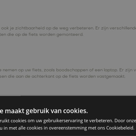
kan ook je zichtbaarheid op de weg verbeteren. Er zijn verschillen
hten die op de fiets worden gemonteerd.
te nemen op uw fiets, zoals boodschappen of een laptop. Er zijn 
sen die aan de achterkant op de fiets worden vastgemaakt.
e maakt gebruik van cookies.
an je fietstocht bijhouden. Dat kan je helpen uw voortgang bij t
ruikt cookies om uw gebruikerservaring te verbeteren. Door onze
 u in met alle cookies in overeenstemming met ons Cookiebeleid.