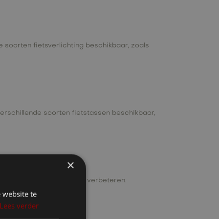
de soorten fietsverlichting beschikbaar, zoals
verschillende soorten fietstassen beschikbaar,
×
e houden en uw training te verbeteren.
 website te
Lees verder