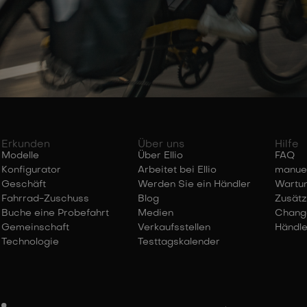
Erkunden
Über uns
Hilfe
Modelle
Über Ellio
FAQ
Konfigurator
Arbeitet bei Ellio
manuel
Geschäft
Werden Sie ein Händler
Wartu
Fahrrad-Zuschuss
Blog
Zusätz
Buche eine Probefahrt
Medien
Chang
Gemeinschaft
Verkaufsstellen
Händle
Technologie
Testtagskalender