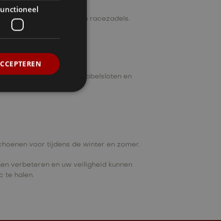
unctioneel
 gelzadels, leren zadels en racezadels.
ACCEPTEREN
oten zijn kettingsloten, kabelsloten en
choenen voor tijdens de winter en zomer.
nnen verbeteren en uw veiligheid kunnen
 te halen.