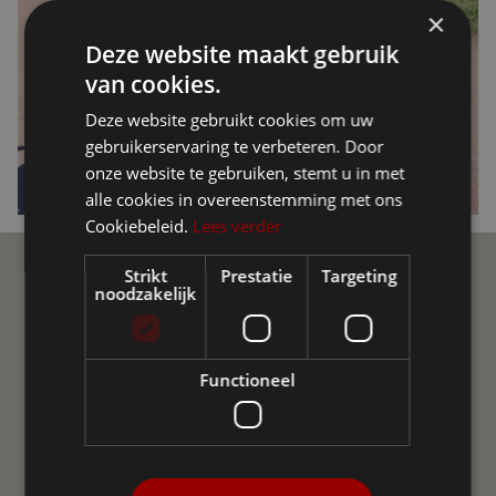
×
Deze website maakt gebruik
van cookies.
Deze website gebruikt cookies om uw
gebruikerservaring te verbeteren. Door
onze website te gebruiken, stemt u in met
alle cookies in overeenstemming met ons
Cookiebeleid.
Lees verder
Strikt
Prestatie
Targeting
Ellio Community
noodzakelijk
Trete der Ellio Community auf Social Media bei! Tausche
dich aus mit unabhängigen Gruppen und Ellio-Nutzern
Functioneel
aus ganz Europa. Unsere aktive Community hilft dir
Fragen zu beantworten oder Erfahrungen
auszutauschen. Halt dich auf dem Laufenden mit
spannenden News, Produktupdates und Mehr.