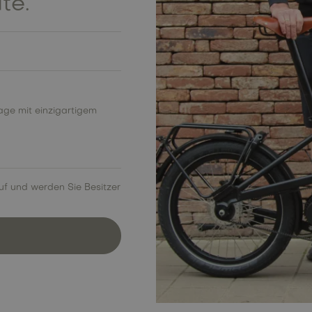
ite.
lage mit einzigartigem
uf und werden Sie Besitzer