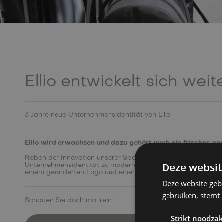
Ellio entwickelt sich weite
3 Jahre neue Unternehmensidentität von Ellio
Ellio wird erwachsen und dazu gehört auch ein frischer, ne
Neben der Innovation unserer Speed-Pedelecs war es an der
Deze websit
Unternehmensidentität zu modernisieren. Schauen Sie sich 
einem geänderten Logo und einer aktualisierten Unternehmen
Deze website geb
gebruiken, stemt
Schauen Sie doch mal rein!
Strikt noodzak