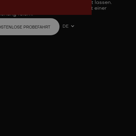
 alt und das werden wir nicht unbemerkt lassen.
ir das 3-jährige Jubiläum von Ellio mit einer
chung feiern!
DE
OSTENLOSE PROBEFAHRT