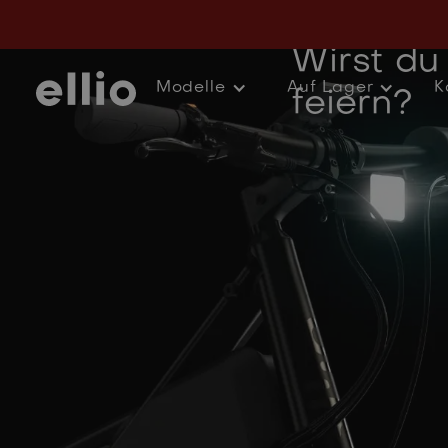
3 Jahre E
Wirst du
Modelle
Auf Lager
K
feiern?