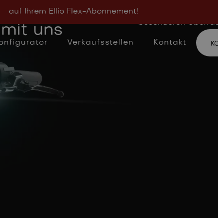
Ellio ist drei Jahre
llio
auf Ihrem Ellio Flex-Abonnement!
Findet heraus, wie w
besonderen Überras
 mit uns
onfigurator
Verkaufsstellen
Kontakt
K