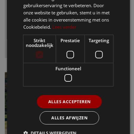
gebruikerservaring te verbeteren. Door
onze website te gebruiken, stemt u in met
alle cookies in overeenstemming met ons
Cookiebeleid.
Lees verder
Strikt
Prestatie
Targeting
noodzakelijk
Functioneel
Datum
Categorie
Veiligheid eerst - Zo
31/3/23
Tips & Tricks
houd je je rit op de
ALLES ACCEPTEREN
speed pedelec veilig
voor jezelf en anderen
ALLES AFWIJZEN
DETAILS WEERGEVEN