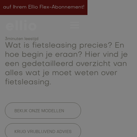
auf Ihrem Ellio Flex-Abonnement!
Van A tot Z -
Fietsleasing voor speed
3
minuten leestijd
pedelecs en elektrische
Wat is fietsleasing precies? En
hoe begin je eraan? Hier vind je
fietsen
een gedetailleerd overzicht van
alles wat je moet weten over
fietsleasing.
BEKIJK ONZE MODELLEN
KRIJG VRIJBLIJVEND ADVIES