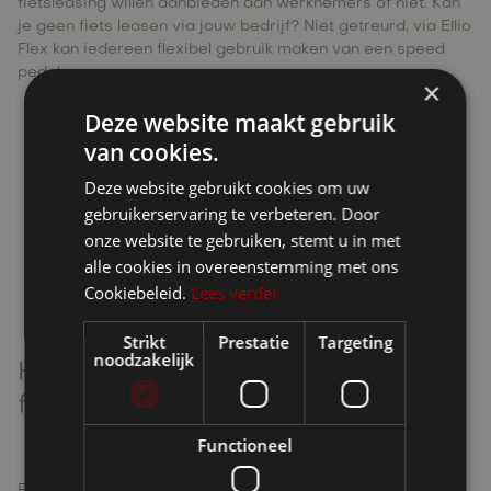
fietsleasing willen aanbieden aan werknemers of niet. Kan
je geen fiets leasen via jouw bedrijf? Niet getreurd, via
Ellio
Flex
kan iedereen flexibel gebruik maken van een speed
pedelec.
×
Deze website maakt gebruik
van cookies.
Deze website gebruikt cookies om uw
gebruikerservaring te verbeteren. Door
onze website te gebruiken, stemt u in met
alle cookies in overeenstemming met ons
Kan je niet leasen? Ontdek
Ellio
Cookiebeleid.
Lees verder
Flex
!
Strikt
Prestatie
Targeting
noodzakelijk
Hoe zit het juist met
fietsvergoeding?
Functioneel
Fietsvergoeding is een financiële tegemoetkoming voor