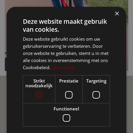
×
Deze website maakt gebruik
van cookies.
Deze website gebruikt cookies om uw
gebruikerservaring te verbeteren. Door
onze website te gebruiken, stemt u in met
alle cookies in overeenstemming met ons
Cookiebeleid.
Lees verder
Strikt
Prestatie
Targeting
noodzakelijk
Ellio Community
Functioneel
Trete der Ellio Community auf Social Media bei! Tausche
dich aus mit unabhängigen Gruppen und Ellio-Nutzern
aus ganz Europa. Unsere aktive Community hilft dir
Fragen zu beantworten oder Erfahrungen
auszutauschen. Halt dich auf dem Laufenden mit
spannenden News, Produktupdates und Mehr.