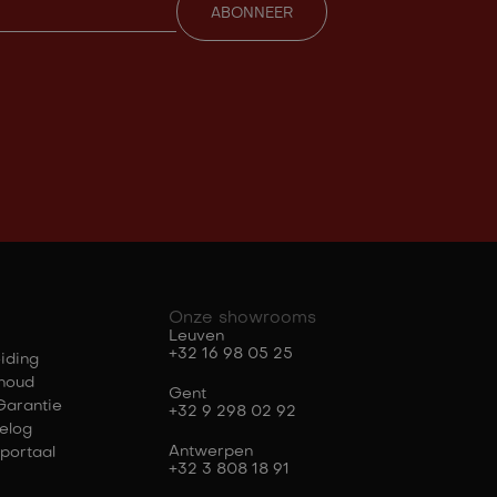
Onze showrooms
Leuven
+32 16 98 05 25
iding
houd
Gent
Garantie
+32 9 298 02 92
elog
Antwerpen
portaal
+32 3 808 18 91