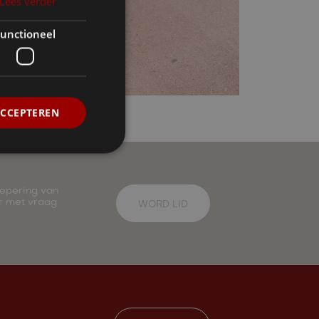
Lees verder
unctioneel
ACCEPTEREN
oepering van
ar met vraag
WORD LID