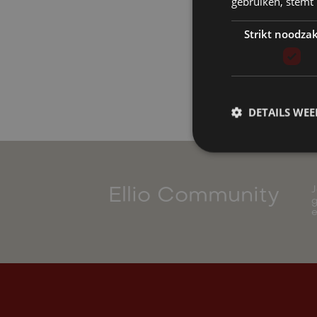
gebruiken, stemt
Strikt noodzak
DETAILS WE
J
Ellio Community
g
e