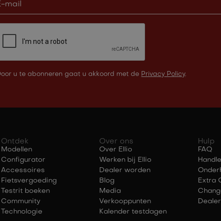
oor u te abonneren gaat u akkoord met de
Privacy Policy
.
Ontdek
Over ons
Hulp
Modellen
Over Ellio
FAQ
Configurator
Werken bij Ellio
Handle
Accessoires
Dealer worden
Onder
Fietsvergoeding
Blog
Extra 
Testrit boeken
Media
Chang
Community
Verkooppunten
Dealer
Technologie
Kalender testdagen