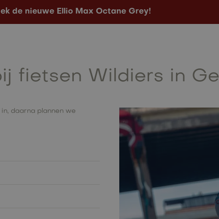
ek de nieuwe Ellio Max Octane Grey!
Configurator
Verkooppunten
Contact
ij fietsen Wildiers in G
 in, daarna plannen we