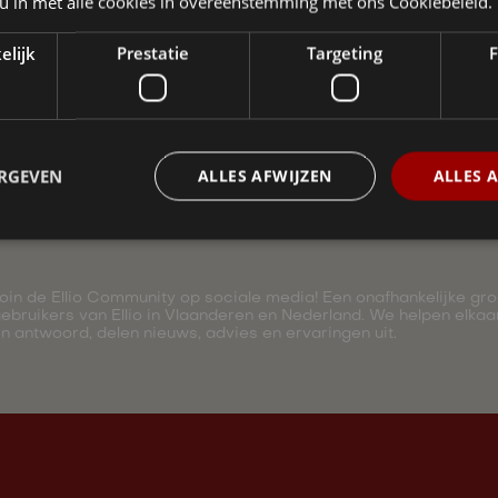
 u in met alle cookies in overeenstemming met ons Cookiebeleid.
elijk
Prestatie
Targeting
F
ERGEVEN
ALLES AFWIJZEN
ALLES 
oin de Ellio Community op sociale media! Een onafhankelijke gr
ebruikers van Ellio in Vlaanderen en Nederland. We helpen elka
n antwoord, delen nieuws, advies en ervaringen uit.