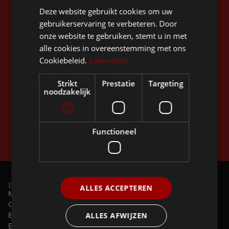
Stay up to date
Deze website gebruikt cookies om uw
gebruikerservaring te verbeteren. Door
onze website te gebruiken, stemt u in met
alle cookies in overeenstemming met ons
Cookiebeleid.
Lees verder
Strikt
Prestatie
Targeting
noodzakelijk
Functioneel
By subscribing, you agree to the
Privacy Policy
.
Explore
ALLES ACCEPTEREN
Models
Configurator
ALLES AFWIJZEN
Business
Bicycle allowance