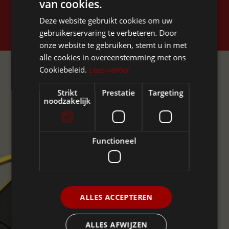
van cookies.
Deze website gebruikt cookies om uw
By subscribing, you agree to the
Privacy Policy
.
gebruikerservaring te verbeteren. Door
onze website te gebruiken, stemt u in met
Experience. Enjoy.
alle cookies in overeenstemming met ons
Cookiebeleid.
Lees verder
Ride Ellio.
Strikt
Prestatie
Targeting
noodzakelijk
BOOK A TEST RIDE
Functioneel
ALLES ACCEPTEREN
ALLES AFWIJZEN