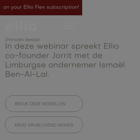
on your Ellio Flex subscription!
Ellio talks - Webinar
met Limburgse
5
minuten leestijd
ondernemer Ismaël
In deze webinar spreekt Ellio
co-founder Jorrit met de
Ben-Al-Lal, CEO
Limburgse ondernemer Ismaël
Utopie.
Ben-Al-Lal.
BEKIJK ONZE MODELLEN
KRIJG VRIJBLIJVEND ADVIES