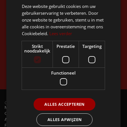
Stay up to date
Deze website gebruikt cookies om uw
gebruikerservaring te verbeteren. Door
onze website te gebruiken, stemt u in met
alle cookies in overeenstemming met ons
Cookiebeleid.
Lees verder
Strikt
Prestatie
Targeting
noodzakelijk
Functioneel
Door u te abonneren gaat u akkoord met de
Privacy Policy
.
Ontdek
ALLES ACCEPTEREN
Modellen
Configurator
ALLES AFWIJZEN
Accessoires
Fietsvergoeding