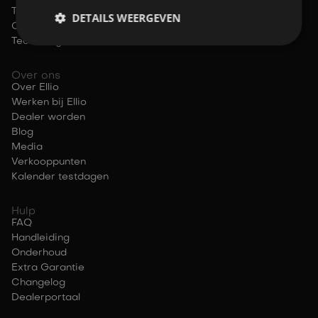
Testrit boeken
DETAILS WEERGEVEN
Community
Technologie
Over ons
Over Ellio
Werken bij Ellio
Dealer worden
Blog
Media
Verkooppunten
Kalender testdagen
Hulp
FAQ
Handleiding
Onderhoud
Extra Garantie
Changelog
Dealerportaal