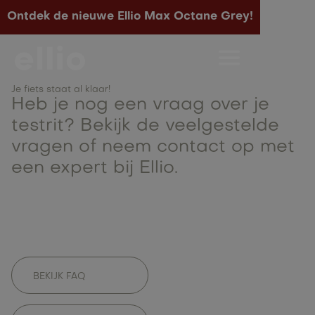
Bedankt voor je
Ontdek de nieuwe Ellio Max Octane Grey!
aanvraag in Leuven
We hebben je aanvraag voor een testrit goed
Je fiets staat al klaar!
ontvangen.
Heb je nog een vraag over je
testrit? Bekijk de veelgestelde
vragen of neem contact op met
een expert bij Ellio.
BEKIJK FAQ