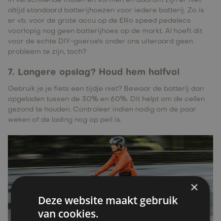
in verschillende maten en vormen en daarom zijn er niet
altijd standaard batterijhoezen voor iedere batterij. Zo is
er vb. voor de grote accu op de Ellio speed pedelecs
voorlopig nog geen batterijhoes op de markt. Al hoeft dit
voor de echte DIY-goeroe's onder ons uiteraard geen
probleem te zijn, toch?
7. Langere opslag? Houd hem halfvol
Gebruik je je fiets een tijdje niet? Bewaar de batterij dan
opgeladen tussen de 30% en 60%. Dit helpt om de cellen
gezond te houden. Controleer indien nodig om de paar
weken of de lading nog op peil is.
×
Deze website maakt gebruik
van cookies.