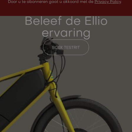
Door u te abonneren gaat u akkoord met de
Privacy Policy
.
Beleef de Ellio
ervaring
BOEK TESTRIT