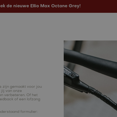
ek de nieuwe Ellio Max Octane Grey!
Configurator
Verkooppunten
Contact
s zijn gemaakt voor jou
jij van onze
en verbeteren. Of het
edback of een lofzang
derstaand formulier: