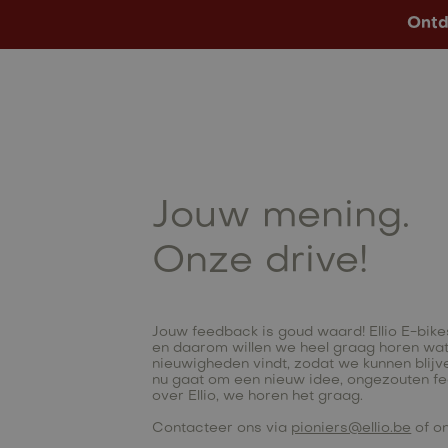
Ontd
Modellen
Op Voorraad
Jouw mening.
Onze drive!
Jouw feedback is goud waard! Ellio E-bike
en daarom willen we heel graag horen wat 
nieuwigheden vindt, zodat we kunnen blijv
nu gaat om een nieuw idee, ongezouten fe
over Ellio, we horen het graag.
Contacteer ons via
pioniers@ellio.be
of on