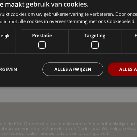
e maakt gebruik van cookies.
ruikt cookies om uw gebruikerservaring te verbeteren. Door onze
 u in met alle cookies in overeenstemming met ons Cookiebeleid.
elijk
Prestatie
Targeting
F
ERGEVEN
ALLES AFWIJZEN
ALLES 
oin de Ellio Community op sociale media! Een onafhankelijke gr
ebruikers van Ellio in Vlaanderen en Nederland. We helpen elka
n antwoord, delen nieuws, advies en ervaringen uit.