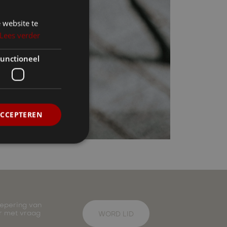
 website te
Lees verder
unctioneel
ACCEPTEREN
oepering van
ar met vraag
WORD LID