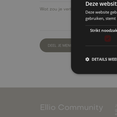
Deze websit
Deze website geb
gebruiken, stemt
Strikt noodzak
DETAILS WE
J
Ellio Community
g
e