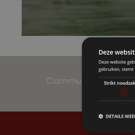
Deze websit
Deze website geb
gebruiken, stemt
R
Communauté Ellio
i
Strikt noodzak
e
c
DETAILS WE