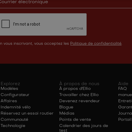
n vous inscrivant, vous acceptez les
Politique de confidentialité
.
Explorez
À propos de nous
Aide
Modèles
À propos d'Ellio
FAQ
Configurateur
Travailler chez Ellio
manue
Affaires
Devenez revendeur
Entret
Indemnité vélo
Blogue
Garant
Réservez un essai routier
Médias
Journa
Communauté
Points de vente
Portai
Technologie
Calendrier des jours de
test