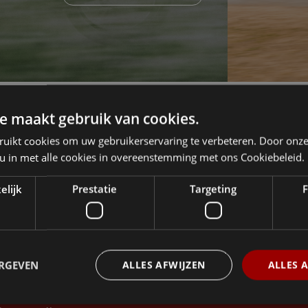
e maakt gebruik van cookies.
ruikt cookies om uw gebruikerservaring te verbeteren. Door onze
 u in met alle cookies in overeenstemming met ons Cookiebeleid.
ejoignez la communauté Ellio sur les réseaux sociaux ! Un grou
ndépendant d'utilisateurs d'Ellio en Flandre et aux Pays-Bas. No
elijk
Prestatie
Targeting
F
ntraidons avec des questions et des réponses, partageons des 
onseils et des expériences.
ERGEVEN
ALLES AFWIJZEN
ALLES 