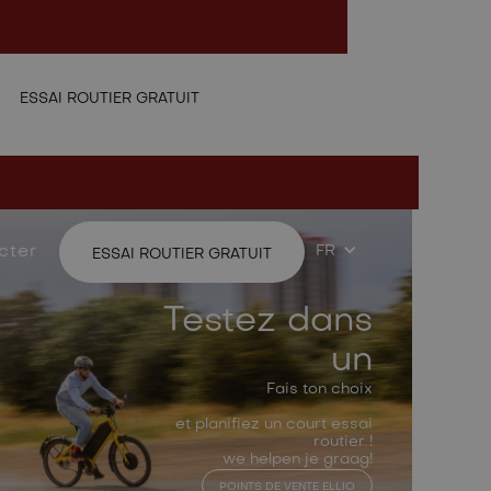
FR
ESSAI ROUTIER GRATUIT
cter
FR
ESSAI ROUTIER GRATUIT
Testez dans
un
Fais ton choix
et planifiez un court essai
routier !
we helpen je graag!
POINTS DE VENTE ELLIO