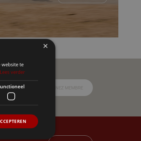
×
 website te
Lees verder
pe
us nous
unctioneel
DEVENEZ MEMBRE
nouvelles, des
ACCEPTEREN