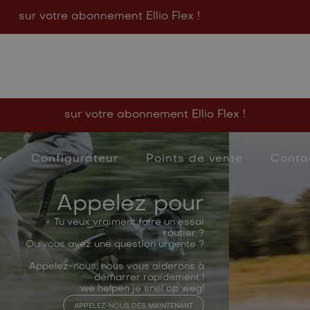
sur votre abonnement Ellio Flex !
nfigurateur
Points de vente
Contacter
sur votre abonnement Ellio Flex !
Configurateur
Points de vente
Conta
Appelez pour
Tu veux vraiment faire un essai
routier ?
Ou vous avez une question urgente ?
Appelez-nous, nous vous aiderons à
démarrer rapidement !
we helpen je snel op weg!
APPELEZ-NOUS DÈS MAINTENANT