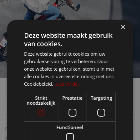
×
Deze website maakt gebruik
van cookies.
Deze website gebruikt cookies om uw
gebruikerservaring te verbeteren. Door
onze website te gebruiken, stemt u in met
alle cookies in overeenstemming met ons
Cookiebeleid.
Lees verder
Spécifications
Strikt
Prestatie
Targeting
noodzakelijk
Functioneel
rapidité
45 KM À L'HEURE