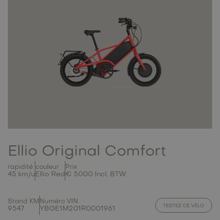
Ellio Original Comfort
rapidité
couleur
Prix
45 km/u
Ellio Red
€ 5000 Incl. BTW
Stand KM
Numéro VIN
TESTEZ CE VÉLO
9547
YBGE1M201R0001961