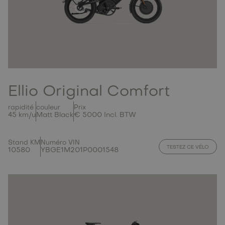
Ellio Original Comfort
rapidité
couleur
Prix
45 km/u
Matt Black
€ 5000 Incl. BTW
Stand KM
Numéro VIN
TESTEZ CE VÉLO
10580
YBGE1M201P0001548