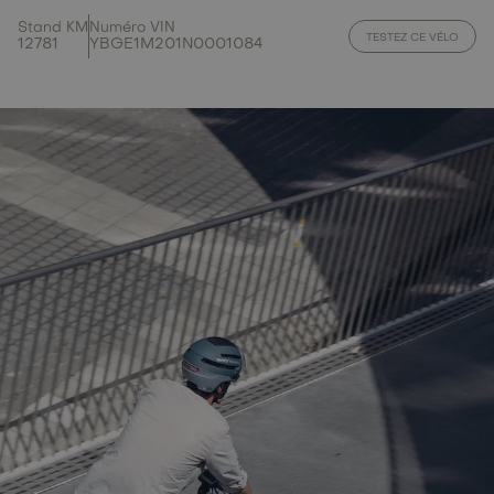
Stand KM
Numéro VIN
TESTEZ CE VÉLO
12781
YBGE1M201N0001084