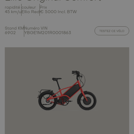
rapidité
couleur
Prix
45 km/u
Ellio Red
€ 5000 Incl. BTW
Stand KM
Numéro VIN
TESTEZ CE VÉLO
6902
YBGE1M201R0001863