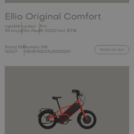
Ellio Original Comfort
rapidité
couleur
Prix
45 km/u
Ellio Red
€ 5000 Incl. BTW
Stand KM
Numéro VIN
TESTEZ CE VÉLO
16507
YBGE1M201L0000261