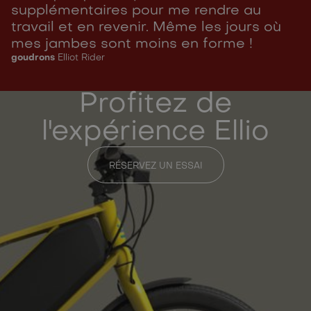
supplémentaires pour me rendre au
travail et en revenir. Même les jours où
mes jambes sont moins en forme !
goudrons
Elliot Rider
Profitez de
l'expérience Ellio
RÉSERVEZ UN ESSAI