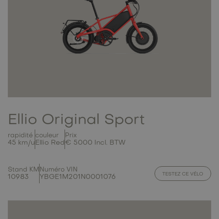
Ellio Original Sport
rapidité
couleur
Prix
45 km/u
Ellio Red
€ 5000 Incl. BTW
Stand KM
Numéro VIN
TESTEZ CE VÉLO
10983
YBGE1M201N0001076