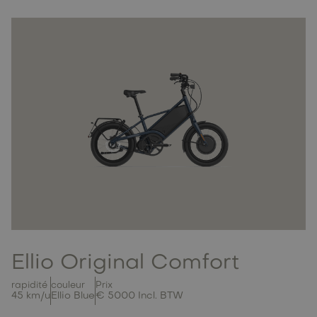
Ellio Original Comfort
rapidité
couleur
Prix
45 km/u
Ellio Blue
€ 5000 Incl. BTW