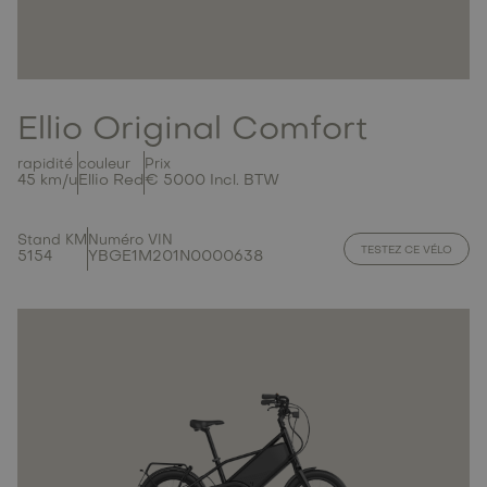
Ellio Original Comfort
rapidité
couleur
Prix
45 km/u
Ellio Red
€ 5000 Incl. BTW
Stand KM
Numéro VIN
TESTEZ CE VÉLO
5154
YBGE1M201N0000638