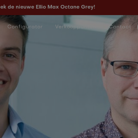
liteit ten tijde van
ek de nieuwe Ellio Max Octane Grey!
Configurator
Verkooppunten
Contact