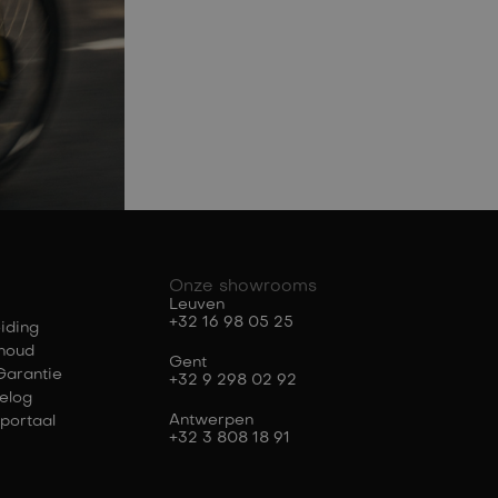
Onze showrooms
Leuven
+32 16 98 05 25
iding
houd
Gent
Garantie
+32 9 298 02 92
elog
Antwerpen
portaal
+32 3 808 18 91