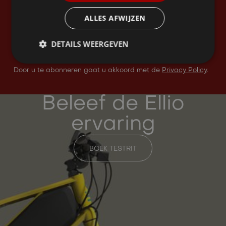
ALLES AFWIJZEN
DETAILS WEERGEVEN
Door u te abonneren gaat u akkoord met de
Privacy Policy
.
Beleef de Ellio
ervaring
BOEK TESTRIT