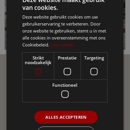
van cookies.
Deze website gebruikt cookies om uw
gebruikerservaring te verbeteren. Door
onze website te gebruiken, stemt u in met
alle cookies in overeenstemming met ons
Cookiebeleid.
Lees verder
Strikt
Prestatie
Targeting
noodzakelijk
Ellio Community
Functioneel
Join de Ellio Community op sociale media! Een
onafhankelijke groepering van gebruikers van Ellio in
Vlaanderen en Nederland. We helpen elkaar met vraag
en antwoord, delen nieuws, advies en ervaringen uit.
ALLES ACCEPTEREN
WORD LID