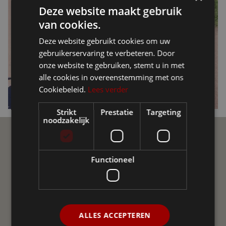
Deze website maakt gebruik
van cookies.
Deze website gebruikt cookies om uw
gebruikerservaring te verbeteren. Door
onze website te gebruiken, stemt u in met
alle cookies in overeenstemming met ons
Cookiebeleid.
Lees verder
Strikt
Prestatie
Targeting
noodzakelijk
Ellio Community
Functioneel
Join de Ellio Community op sociale media! Een
onafhankelijke groepering van gebruikers van Ellio in
Vlaanderen en Nederland. We helpen elkaar met vraag
en antwoord, delen nieuws, advies en ervaringen uit.
ALLES ACCEPTEREN