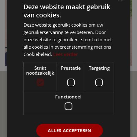
Deze website maakt gebruik
van cookies.
Deze website gebruikt cookies om uw
gebruikerservaring te verbeteren. Door
onze website te gebruiken, stemt u in met
alle cookies in overeenstemming met ons
Cookiebeleid.
Lees verder
Strikt
Prestatie
Targeting
noodzakelijk
Ellio Community
Functioneel
Join de Ellio Community op sociale media! Een
onafhankelijke groepering van gebruikers van Ellio in
Vlaanderen en Nederland. We helpen elkaar met vraag
en antwoord, delen nieuws, advies en ervaringen uit.
ALLES ACCEPTEREN