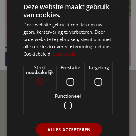
Deze website maakt gebruik
van cookies.
Deze website gebruikt cookies om uw
gebruikerservaring te verbeteren. Door
onze website te gebruiken, stemt u in met
alle cookies in overeenstemming met ons
Cookiebeleid.
Lees verder
Strikt
Prestatie
Targeting
noodzakelijk
Ellio Community
Functioneel
Join de Ellio Community op sociale media! Een
onafhankelijke groepering van gebruikers van Ellio in
Vlaanderen en Nederland. We helpen elkaar met vraag
en antwoord, delen nieuws, advies en ervaringen uit.
ALLES ACCEPTEREN