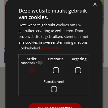
×
Deze website maakt gebruik
van cookies.
Deze website gebruikt cookies om uw
gebruikerservaring te verbeteren. Door
onze website te gebruiken, stemt u in met
alle cookies in overeenstemming met ons
Cookiebeleid.
Lees verder
Strikt
Prestatie
Targeting
noodzakelijk
Ellio Community
Functioneel
Join de Ellio Community op sociale media! Een
onafhankelijke groepering van gebruikers van Ellio in
Vlaanderen en Nederland. We helpen elkaar met vraag
en antwoord, delen nieuws, advies en ervaringen uit.