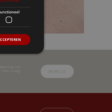
Lees verder
unctioneel
ACCEPTEREN
oepering van
ar met vraag
WORD LID