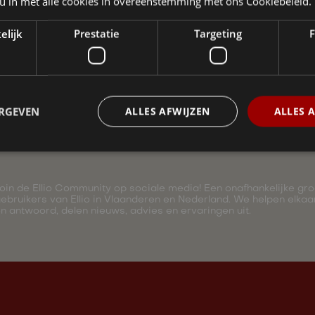
 u in met alle cookies in overeenstemming met ons Cookiebeleid.
elijk
Prestatie
Targeting
F
ERGEVEN
ALLES AFWIJZEN
ALLES 
oin de Ellio Community op sociale media! Een onafhankelijke gr
ebruikers van Ellio in Vlaanderen en Nederland. We helpen elka
n antwoord, delen nieuws, advies en ervaringen uit.