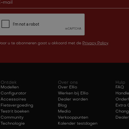
oor u te abonneren gaat u akkoord met de
Privacy Policy
.
Ontdek
Over ons
Hulp
Modellen
Over Ellio
FAQ
Configurator
Werken bij Ellio
Handle
Accessoires
Dealer worden
Onder
Fietsvergoeding
Blog
Extra 
Testrit boeken
Media
Chang
Community
Verkooppunten
Dealer
Technologie
Kalender testdagen