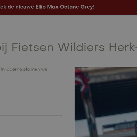
ek de nieuwe Ellio Max Octane Grey!
Configurator
Verkooppunten
Contact
bij Fietsen Wildiers He
 in, daarna plannen we