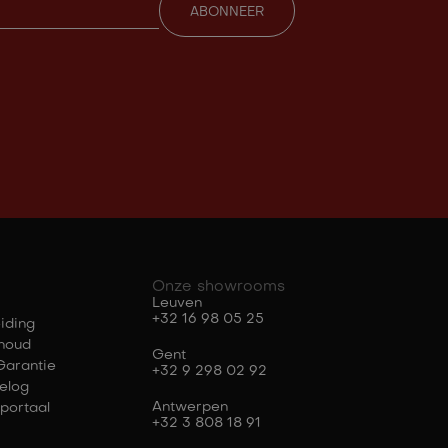
Onze showrooms
Leuven
+32 16 98 05 25
iding
houd
Gent
Garantie
+32 9 298 02 92
elog
Antwerpen
portaal
+32 3 808 18 91