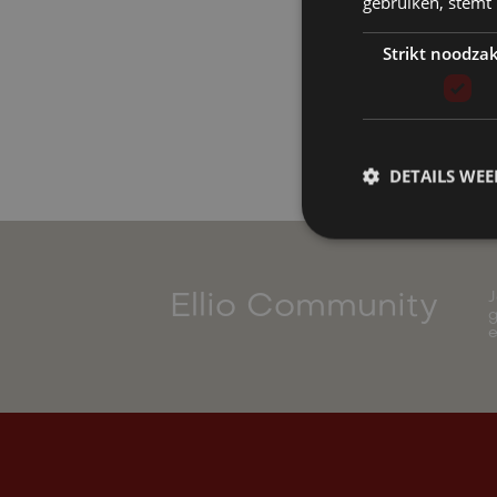
gebruiken, stemt
Strikt noodzak
DETAILS WE
J
Ellio Community
g
e