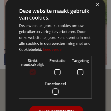
×
Deze website maakt gebruik
van cookies.
Deze website gebruikt cookies om uw
gebruikerservaring te verbeteren. Door
onze website te gebruiken, stemt u in met
alle cookies in overeenstemming met ons
Cookiebeleid.
Lees verder
Strikt
Prestatie
Targeting
noodzakelijk
Ellio Community
Functioneel
Join de Ellio Community op sociale media! Een
onafhankelijke groepering van gebruikers van Ellio in
Vlaanderen en Nederland. We helpen elkaar met vraag
en antwoord, delen nieuws, advies en ervaringen uit.