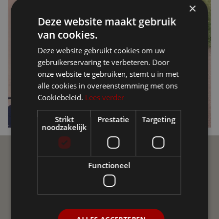
×
Deze website maakt gebruik
van cookies.
Deze website gebruikt cookies om uw
gebruikerservaring te verbeteren. Door
onze website te gebruiken, stemt u in met
alle cookies in overeenstemming met ons
Cookiebeleid.
Lees verder
Strikt
Prestatie
Targeting
noodzakelijk
Ellio Community
Functioneel
Join de Ellio Community op sociale media! Een
onafhankelijke groepering van gebruikers van Ellio in
Vlaanderen en Nederland. We helpen elkaar met vraag
en antwoord, delen nieuws, advies en ervaringen uit.