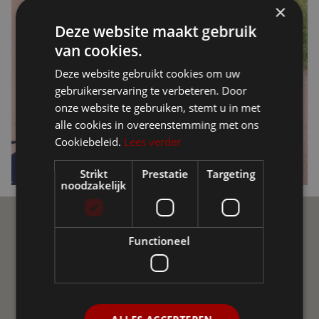
×
Deze website maakt gebruik
van cookies.
Deze website gebruikt cookies om uw
gebruikerservaring te verbeteren. Door
onze website te gebruiken, stemt u in met
alle cookies in overeenstemming met ons
Cookiebeleid.
Lees verder
Strikt
Prestatie
Targeting
noodzakelijk
Ellio Community
Functioneel
Join de Ellio Community op sociale media! Een
onafhankelijke groepering van gebruikers van Ellio in
Vlaanderen en Nederland. We helpen elkaar met vraag
en antwoord, delen nieuws, advies en ervaringen uit.