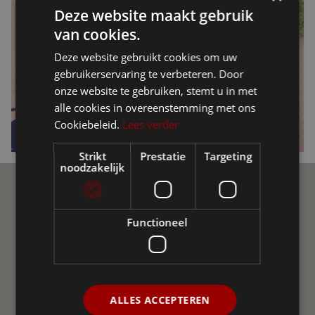
Deze website maakt gebruik
van cookies.
Deze website gebruikt cookies om uw
gebruikerservaring te verbeteren. Door
onze website te gebruiken, stemt u in met
alle cookies in overeenstemming met ons
Cookiebeleid.
Lees verder
Strikt
Prestatie
Targeting
noodzakelijk
Ellio Community
Functioneel
Join de Ellio Community op sociale media! Een
onafhankelijke groepering van gebruikers van Ellio in
Vlaanderen en Nederland. We helpen elkaar met vraag
en antwoord, delen nieuws, advies en ervaringen uit.
ALLES ACCEPTEREN