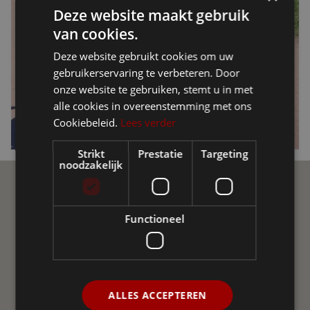
Deze website maakt gebruik
van cookies.
Deze website gebruikt cookies om uw
gebruikerservaring te verbeteren. Door
onze website te gebruiken, stemt u in met
alle cookies in overeenstemming met ons
Cookiebeleid.
Lees verder
Strikt
Prestatie
Targeting
noodzakelijk
Ellio Community
Functioneel
Join de Ellio Community op sociale media! Een
onafhankelijke groepering van gebruikers van Ellio in
Vlaanderen en Nederland. We helpen elkaar met vraag
en antwoord, delen nieuws, advies en ervaringen uit.
ALLES ACCEPTEREN