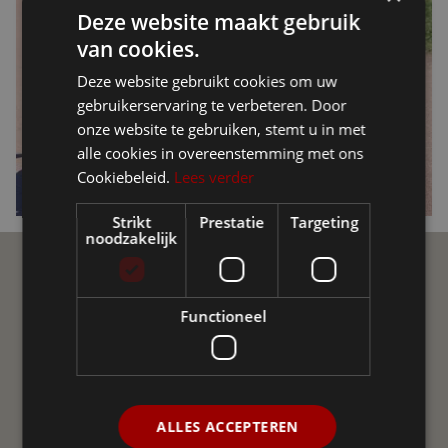
Deze website maakt gebruik
van cookies.
Deze website gebruikt cookies om uw
gebruikerservaring te verbeteren. Door
onze website te gebruiken, stemt u in met
alle cookies in overeenstemming met ons
Cookiebeleid.
Lees verder
Strikt
Prestatie
Targeting
noodzakelijk
Ellio Community
Functioneel
Join de Ellio Community op sociale media! Een
onafhankelijke groepering van gebruikers van Ellio in
Vlaanderen en Nederland. We helpen elkaar met vraag
en antwoord, delen nieuws, advies en ervaringen uit.
ALLES ACCEPTEREN