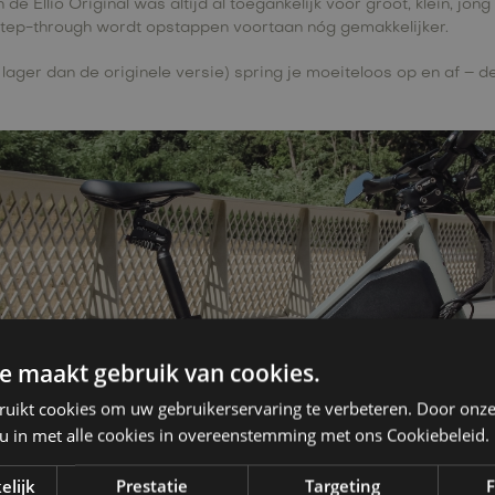
de Ellio Original was altijd al toegankelijk voor groot, klein, jo
 Step-through wordt opstappen voortaan nóg gemakkelijker.
lager dan de originele versie) spring je moeiteloos op en af – de
e maakt gebruik van cookies.
ruikt cookies om uw gebruikerservaring te verbeteren. Door onze
 u in met alle cookies in overeenstemming met ons Cookiebeleid.
elijk
Prestatie
Targeting
F