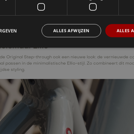
ERGEVEN
ALLES AFWIJZEN
ALLES 
helemaal Ellio
 de Original Step-through ook een nieuwe look: de vernieuwde co
al passen in de minimalistische Ellio-stijl. Zo combineert dit m
jdse styling.