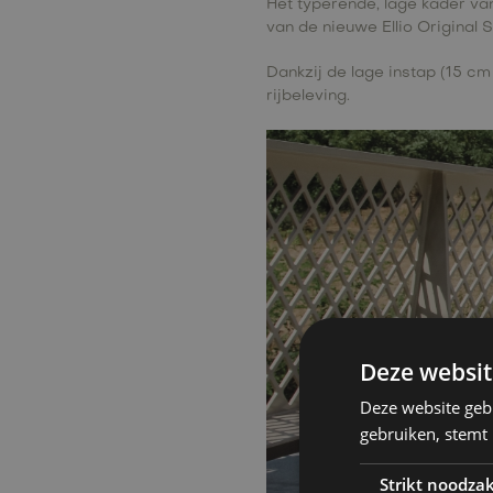
Het typerende, lage kader van 
van de nieuwe Ellio Original
Dankzij de lage instap (15 cm 
rijbeleving.
Deze websit
Deze website geb
gebruiken, stemt
Strikt noodzak