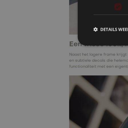
DETAILS WE
Een frisse look, 
Naast het lagere frame krijgt
en subtiele decals die helema
functionaliteit met een eigenti