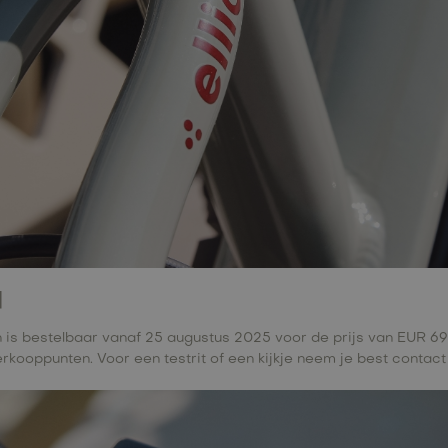
d
h is bestelbaar vanaf 25 augustus 2025 voor de prijs van EUR 69
rkooppunten. Voor een testrit of een kijkje neem je best contact