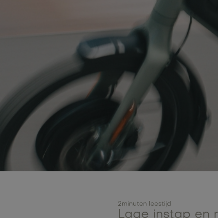
2
minuten leestijd
Lage instap en n