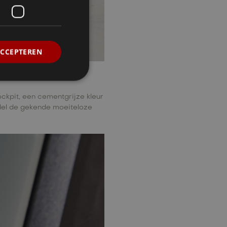
ACCEPTEREN
ckpit, een cementgrijze kleur
odel de gekende moeiteloze