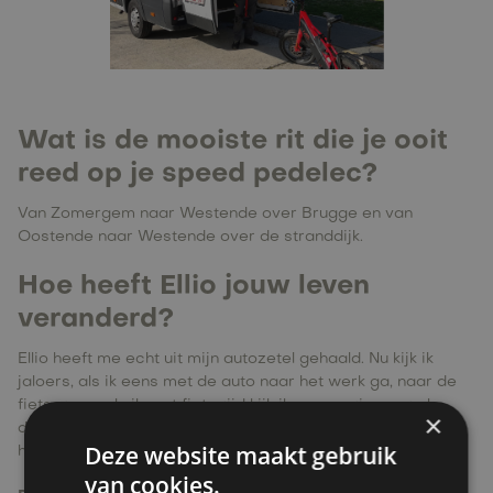
Wat is de mooiste rit die je ooit
reed op je speed pedelec?
Van Zomergem naar Westende over Brugge en van
Oostende naar Westende over de stranddijk.
Hoe heeft Ellio jouw leven
veranderd?
Ellio heeft me echt uit mijn autozetel gehaald. Nu kijk ik
jaloers, als ik eens met de auto naar het werk ga, naar de
fietsers en als ik met fiets rijd kijk ik meewarig naar al
×
diegene die door omstandigheden niet met de fiets naar
Deze website maakt gebruik
het werk kunnen rijden.
van cookies.