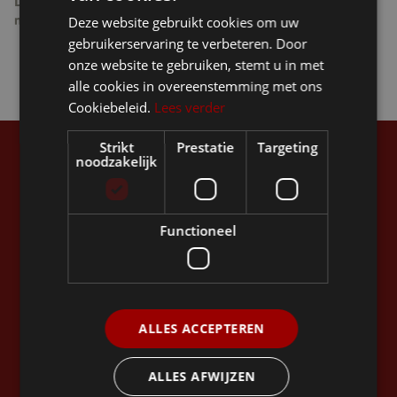
Dank je wel voor deze Q and A, Veerle. Op nog vele
Deze website gebruikt cookies om uw
mooie Ellio ritjes!
gebruikerservaring te verbeteren. Door
onze website te gebruiken, stemt u in met
alle cookies in overeenstemming met ons
Cookiebeleid.
Lees verder
Strikt
Prestatie
Targeting
noodzakelijk
Restez à jour
Functioneel
ALLES ACCEPTEREN
ALLES AFWIJZEN