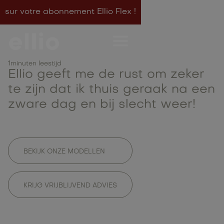
sur votre abonnement Ellio Flex !
Meet Ellio Rider Veerle
1
minuten leestijd
Ellio geeft me de rust om zeker
te zijn dat ik thuis geraak na een
zware dag en bij slecht weer!
BEKIJK ONZE MODELLEN
KRIJG VRIJBLIJVEND ADVIES