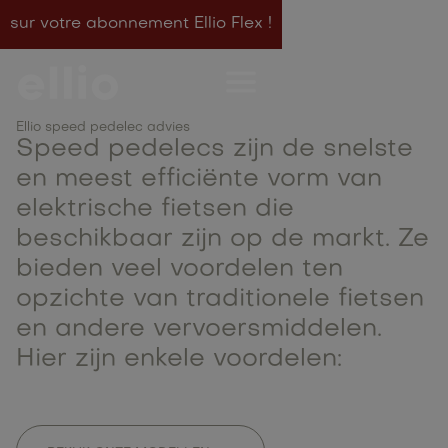
sur votre abonnement Ellio Flex !
Voordelen speed
pedelecs: Snel, efficiënt
Ellio speed pedelec advies
en milieuvriendelijk
Speed pedelecs zijn de snelste
en meest efficiënte vorm van
vervoer
elektrische fietsen die
beschikbaar zijn op de markt. Ze
bieden veel voordelen ten
opzichte van traditionele fietsen
en andere vervoersmiddelen.
Hier zijn enkele voordelen: