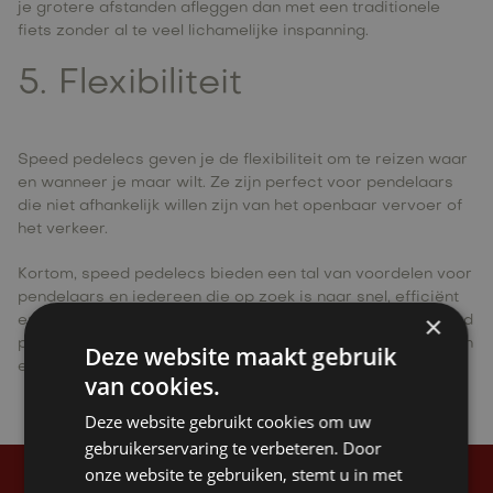
je grotere afstanden afleggen dan met een traditionele
fiets zonder al te veel lichamelijke inspanning.
5. Flexibiliteit
Speed pedelecs geven je de flexibiliteit om te reizen waar
en wanneer je maar wilt. Ze zijn perfect voor pendelaars
die niet afhankelijk willen zijn van het openbaar vervoer of
het verkeer.
Kortom, speed pedelecs bieden een tal van voordelen voor
pendelaars en iedereen die op zoek is naar snel, efficiënt
×
en milieuvriendelijk vervoer. Door te kiezen voor een speed
pedelec, kan je tijd en geld besparen terwijl u bijdraagt aan
Deze website maakt gebruik
een schonere planeet en een gezondere levensstijl.
van cookies.
Deze website gebruikt cookies om uw
gebruikerservaring te verbeteren. Door
onze website te gebruiken, stemt u in met