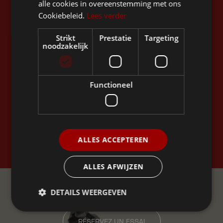
alle cookies in overeenstemming met ons
Restez à jour
Cookiebeleid.
Lees verder
Strikt
Prestatie
Targeting
noodzakelijk
Functioneel
En vous inscrivant, vous acceptez les
Politique de
ALLES ACCEPTEREN
confidentialité
.
ALLES AFWIJZEN
Profitez de
DETAILS WEERGEVEN
l'expérience Ellio
RÉSERVEZ UN ESSAI