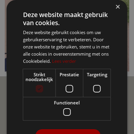
×
Deze website maakt gebruik
van cookies.
Deze website gebruikt cookies om uw
gebruikerservaring te verbeteren. Door
onze website te gebruiken, stemt u in met
alle cookies in overeenstemming met ons
Cookiebeleid.
Lees verder
Strikt
Prestatie
Targeting
noodzakelijk
Communauté Ellio
Functioneel
Rejoignez la communauté Ellio sur les réseaux sociaux !
Un groupe indépendant d'utilisateurs d'Ellio en Flandre et
aux Pays-Bas. Nous nous entraidons avec des
questions et des réponses, partageons des nouvelles,
des conseils et des expériences.