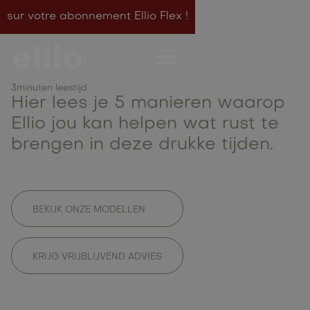
sur votre abonnement Ellio Flex !
Back To Work
3
minuten leestijd
Hier lees je 5 manieren waarop
Ellio jou kan helpen wat rust te
brengen in deze drukke tijden.
BEKIJK ONZE MODELLEN
KRIJG VRIJBLIJVEND ADVIES