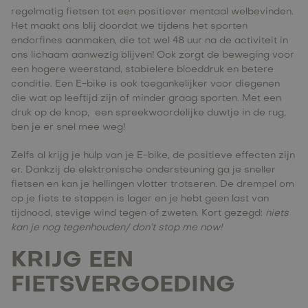
regelmatig fietsen tot een positiever mentaal welbevinden.
Het maakt ons blij doordat we tijdens het sporten
endorfines aanmaken, die tot wel 48 uur na de activiteit in
ons lichaam aanwezig blijven! Ook zorgt de beweging voor
een hogere weerstand, stabielere bloeddruk en betere
conditie. Een E-bike is ook toegankelijker voor diegenen
die wat op leeftijd zijn of minder graag sporten. Met een
druk op de knop, een spreekwoordelijke duwtje in de rug,
ben je er snel mee weg!
Zelfs al krijg je hulp van je E-bike, de positieve effecten zijn
er. Dankzij de elektronische ondersteuning ga je sneller
fietsen en kan je hellingen vlotter trotseren. De drempel om
op je fiets te stappen is lager en je hebt geen last van
tijdnood, stevige wind tegen of zweten. Kort gezegd:
niets
kan je nog tegenhouden/ don’t stop me now!
KRIJG EEN
FIETSVERGOEDING