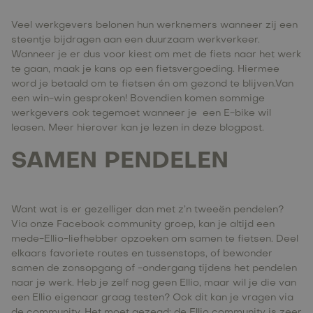
Veel werkgevers belonen hun werknemers wanneer zij een
steentje bijdragen aan een duurzaam werkverkeer.
Wanneer je er dus voor kiest om met de fiets naar het werk
te gaan, maak je kans op een fietsvergoeding. Hiermee
word je betaald om te fietsen én om gezond te blijven.Van
een win-win gesproken! Bovendien komen sommige
werkgevers ook tegemoet wanneer je een E-bike wil
leasen. Meer hierover kan je lezen in
deze
blogpost.
SAMEN PENDELEN
Want wat is er gezelliger dan met z’n tweeën pendelen?
Via onze Facebook community groep, kan je altijd een
mede-Ellio-liefhebber opzoeken om samen te fietsen. Deel
elkaars favoriete routes en tussenstops, of bewonder
samen de zonsopgang of -ondergang tijdens het pendelen
naar je werk. Heb je zelf nog geen Ellio, maar wil je die van
een Ellio eigenaar graag testen? Ook dit kan je vragen via
de community. Het moet gezegd: de Ellio community is zeer